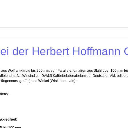
ei der Herbert Hoffmann
en aus Wolframkarbid bis 250 mm, von Parallelendmaßen aus Stahl über 100 mm b
rallelendmaße. Wir sind ein DAkkS Kalibrierlaboratorium der Deutschen Akkrediti
Längenmessgeräte) und Winkel (Winkelnormale).
dienst.
kreditiert:
,5 bis 100 mm