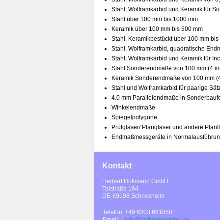
Stahl, Wolframkarbid und Keramik für 
Stahl über 100 mm bis 1000 mm
Keramik über 100 mm bis 500 mm
Stahl, Keramikbestückt über 100 mm bi
Stahl, Wolframkarbid, quadratische En
Stahl, Wolframkarbid und Keramik für In
Stahl Sonderendmaße von 100 mm (4 inc
Keramik Sonderendmaße von 100 mm (4 
Stahl und Wolframkarbid für paarige Sä
4.0 mm Parallelendmaße in Sonderbauf
Winkelendmaße
Spiegelpolygone
Prüfgläser/ Plangläser und andere Planf
Endmaßmessgeräte in Normalausführun
Kontakt
Herbert Hoffmann GmbH
Talstraße 164
DE-69198 Schriesheim
Telefon:
+49 6203 661850
Email:
info@hoffmanngmbh.de