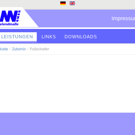
Impressu
LEISTUNGEN
LINKS
DOWNLOADS
dukte
/
Zubehör
/
Fußschalter