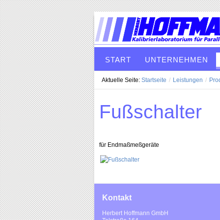
START
UNTERNEHMEN
Aktuelle Seite:
Startseite
/
Leistungen
/
Pro
Fußschalter
für Endmaßmeßgeräte
Kontakt
Herbert Hoffmann GmbH