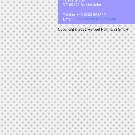
Talstraße 164
DE-69198 Schriesheim
Telefon:
+49 6203 661850
Email:
info@hoffmanngmbh.de
Copyright © 2021 Herbert Hoffmann GmbH