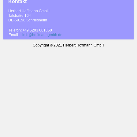
Kontakt
Herbert Hoffmann GmbH
Talstraße 164
DE-69198 Schriesheim
Telefon:
+49 6203 661850
Email:
info@hoffmanngmbh.de
Copyright © 2021 Herbert Hoffmann GmbH