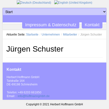
Impressum & Datenschutz
Kontakt
Aktuelle Seite:
Startseite
/
Unternehmen
/
Mitarbeiter
/
Jürgen Schuster
Jürgen Schuster
Kontakt
Herbert Hoffmann GmbH
Talstraße 164
DE-69198 Schriesheim
Telefon:
+49 6203 661850
Email:
info@hoffmanngmbh.de
Copyright © 2021 Herbert Hoffmann GmbH